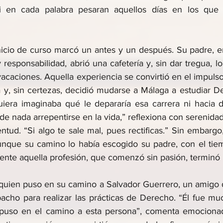
 en cada palabra pesaran aquellos días en los que 
inicio de curso marcó un antes y un después. Su padre, en
y responsabilidad, abrió una cafetería y, sin dar tregua, lo
 vacaciones. Aquella experiencia se convirtió en el impuls
a y, sin certezas, decidió mudarse a Málaga a estudiar De
quiera imaginaba qué le depararía esa carrera ni hacia dó
de nada arrepentirse en la vida,” reflexiona con serenida
ntud. “Si algo te sale mal, pues rectificas.” Sin embargo
unque su camino lo había escogido su padre, con el tie
lmente aquella profesión, que comenzó sin pasión, terminó
, quien puso en su camino a Salvador Guerrero, un amigo 
acho para realizar las prácticas de Derecho. “Él fue m
e puso en el camino a esta persona”, comenta emocionad