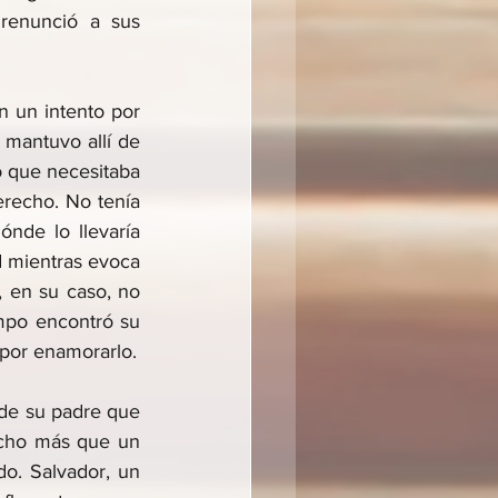
renunció a sus 
 un intento por 
 mantuvo allí de 
o que necesitaba 
recho. No tenía 
nde lo llevaría 
d mientras evoca 
, en su caso, no 
mpo encontró su 
 por enamorarlo.
de su padre que 
ucho más que un 
o. Salvador, un 