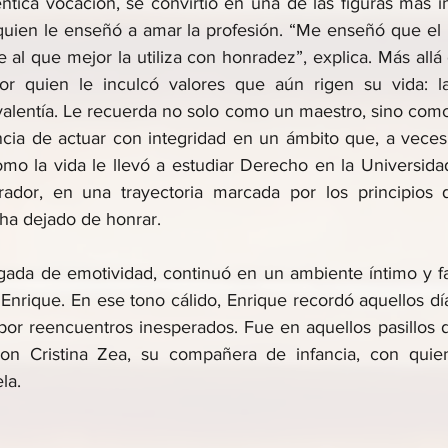
ntica vocación, se convirtió en una de las figuras más i
quien le enseñó a amar la profesión. “Me enseñó que el
 al que mejor la utiliza con honradez”, explica. Más allá 
dor quien le inculcó valores que aún rigen su vida: la
 valentía. Le recuerda no solo como un maestro, sino com
ncia de actuar con integridad en un ámbito que, a veces
omo la vida le llevó a estudiar Derecho en la Universida
ador, en una trayectoria marcada por los principios q
ha dejado de honrar.
gada de emotividad, continuó en un ambiente íntimo y fam
 Enrique. En ese tono cálido, Enrique recordó aquellos días
r reencuentros inesperados. Fue en aquellos pasillos d
con Cristina Zea, su compañera de infancia, con quien
la. 