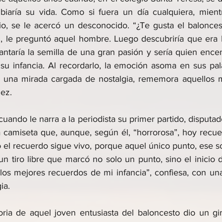
iaría su vida. Como si fuera un día cualquiera, mientr
io, se le acercó un desconocido. “¿Te gusta el baloncest
, le preguntó aquel hombre. Luego descubriría que era 
lantaría la semilla de una gran pasión y sería quien ence
su infancia. Al recordarlo, la emoción asoma en sus pal
 a una mirada cargada de nostalgia, rememora aquellos
ñez.
uando le narra a la periodista su primer partido, disputa
 camiseta que, aunque, según él, “horrorosa”, hoy recuer
o el recuerdo sigue vivo, porque aquel único punto, ese sol
n tiro libre que marcó no solo un punto, sino el inicio d
 los mejores recuerdos de mi infancia”, confiesa, con una
ia. 
oria de aquel joven entusiasta del baloncesto dio un gir