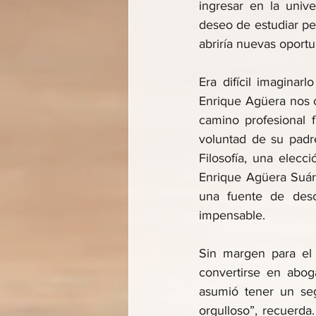
ingresar en la univ
deseo de estudiar per
abriría nuevas oport
Era difícil imagina
Enrique Agüera nos c
camino profesional f
voluntad de su padr
Filosofía, una elecci
Enrique Agüera Suár
una fuente de desco
impensable.
Sin margen para el 
convertirse en abog
asumió tener un seg
orgulloso”, recuerda