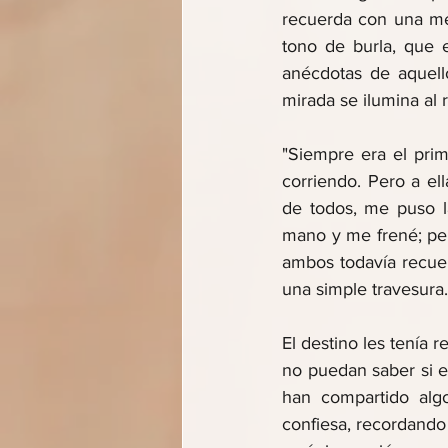
recuerda con una mez
tono de burla, que 
anécdotas de aquello
mirada se ilumina al
"Siempre era el prim
corriendo. Pero a el
de todos, me puso la
mano y me frené; pen
ambos todavía recuer
una simple travesura.
El destino les tenía 
no puedan saber si ex
han compartido algo
confiesa, recordand