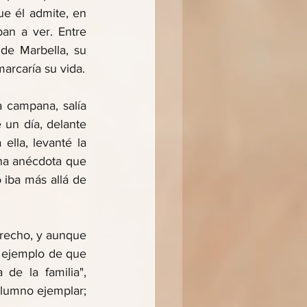
e él admite, en 
n a ver. Entre 
de Marbella, su 
arcaría su vida.
 campana, salía 
un día, delante 
lla, levanté la 
na anécdota que 
iba más allá de 
erecho, y aunque 
o ejemplo de que 
e la familia", 
lumno ejemplar; 