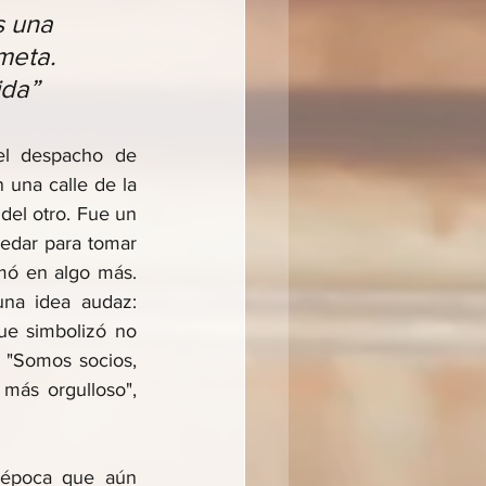
s una 
meta. 
ida”
el despacho de 
una calle de la 
del otro. Fue un 
edar para tomar 
ó en algo más. 
na idea audaz: 
e simbolizó no 
 "Somos socios, 
ás orgulloso", 
 época que aún 