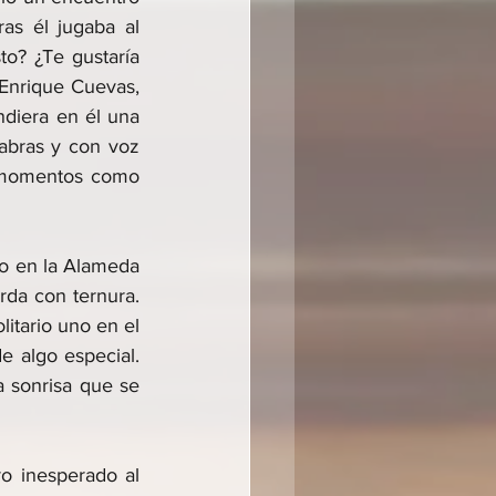
as él jugaba al 
o? ¿Te gustaría 
Enrique Cuevas, 
ndiera en él una 
abras y con voz 
 momentos como 
do en la Alameda 
da con ternura. 
itario uno en el 
e algo especial. 
 sonrisa que se 
o inesperado al 