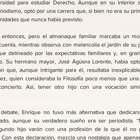
ersidad para estudiar Derecho. Aunque en su interior a
iodismo, optó por una carrera que, si bien no era su prim
unidades que nunca había previsto.
rlo entonces, pero el almanaque familiar marcaba un mo
uenta, mientras observa con melancolía el jardín de su p
ue delineado por las expectativas familiares y, en gran
e. Su hermano mayor, José Agüera Lorente, había optad
ón que, aunque intrigante para él, resultaba inexplicabl
ez, quien consideraba la Filosofía poco menos que una 
ncierto. Así, tener otro hijo con una vocación simil
debate, Enrique no tuvo más alternativa que dedicars
ado, aunque su verdadero sueño era ser periodista. “
undo hijo varón con una profesión de la que él no pu
. Con esta declaración, mezcla una nostalgia que apenas 