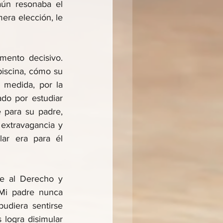
ún resonaba el 
era elección, le 
mento decisivo. 
iscina, cómo su 
 medida, por la 
o por estudiar 
e para su padre, 
extravagancia y 
ar era para él 
e al Derecho y 
Mi padre nunca 
diera sentirse 
logra disimular 