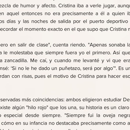
cla de humor y afecto. Cristina iba a verle jugar, aunqu
en aquel entonces no era precisamente a él a quien iba
s días y las noches de salida por el puerto deportivo 
 recordar el momento exacto en el que supo que Cristina m
ero en salir de clase", cuenta riendo. "Apenas sonaba la
la le molestaba que siempre fuera yo el primero. Así que 
 zancadilla. Me caí, y cuando me levanté y vi que era e
sé: ‘Si no le he dado un puñetazo, será por algo’". Es u
dan con risas, pues el motivo de Cristina para hacer eso 
 
reservadas más coincidencias: ambos eligieron estudiar D
iste algún "hilo rojo" que los una, su historia es un clar
 especial desde siempre. "Siempre fui la oveja negra d
o cómo en su infancia no destacaba precisamente como a