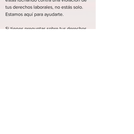
tus derechos laborales, no estás solo. 
Estamos aquí para ayudarte.
Si tienes preguntas sobre tus derechos 
laborales, o si crees que tus derechos 
han sido violados, no dudes en ponerte 
en contacto con nosotros. Puedes 
enviarnos un correo electrónico a 
azjuridicos@azjuridicos.es
. Estamos 
listos y dispuestos a ayudarte a proteger 
tus derechos en el trabajo.
Recuerda, la justicia laboral no es un 
lujo, es un derecho. Y en AZ Jurídicos, 
estamos comprometidos a garantizar 
que ese derecho sea protegido y 
respetado.