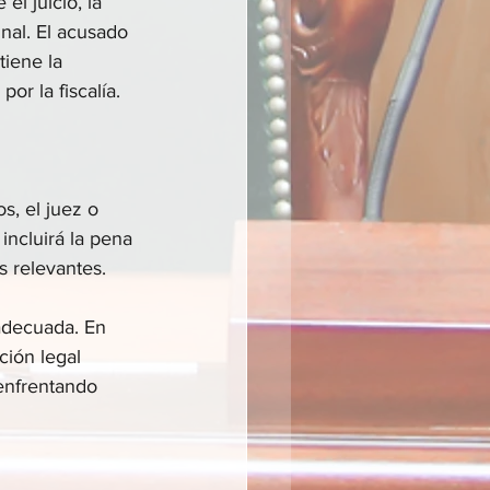
el juicio, la 
nal. El acusado 
iene la 
or la fiscalía.
, el juez o 
incluirá la pena 
s relevantes.
adecuada. En 
ión legal 
enfrentando 