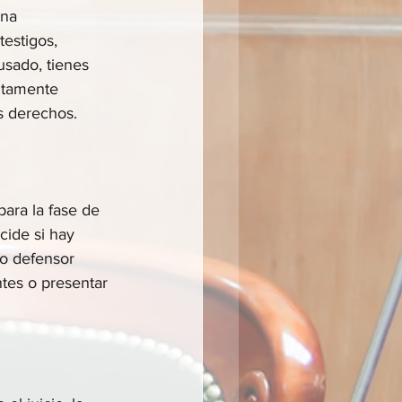
una 
testigos, 
usado, tienes 
ltamente 
s derechos.
ara la fase de 
cide si hay 
do defensor 
ntes o presentar 