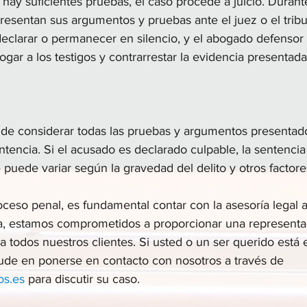
hay suficientes pruebas, el caso procede a juicio. Durante 
 presentan sus argumentos y pruebas ante el juez o el tribu
eclarar o permanecer en silencio, y el abogado defensor t
gar a los testigos y contrarrestar la evidencia presentada p
de considerar todas las pruebas y argumentos presentados
ntencia. Si el acusado es declarado culpable, la sentencia 
puede variar según la gravedad del delito y otros factore
oceso penal, es fundamental contar con la asesoría legal 
a, estamos comprometidos a proporcionar una representac
 todos nuestros clientes. Si usted o un ser querido está 
ude en ponerse en contacto con nosotros a través de 
os.es
 para discutir su caso.