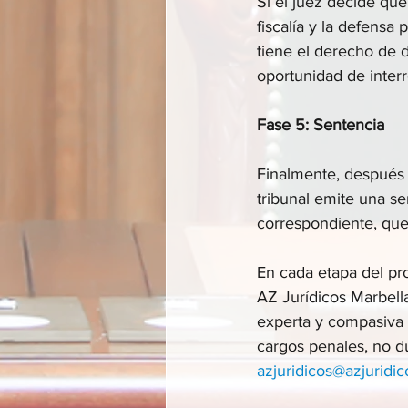
Si el juez decide que 
fiscalía y la defensa
tiene el derecho de d
oportunidad de interro
Fase 5: Sentencia
Finalmente, después 
tribunal emite una se
correspondiente, que 
En cada etapa del pr
AZ Jurídicos Marbell
experta y compasiva a
cargos penales, no d
azjuridicos@azjuridic