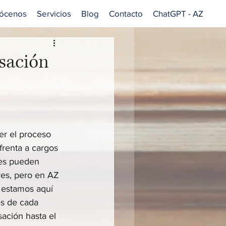
ócenos
Servicios
Blog
Contacto
ChatGPT - AZ
usación
er el proceso 
frenta a cargos 
les pueden 
es, pero en AZ 
, estamos aquí 
és de cada 
ación hasta el 